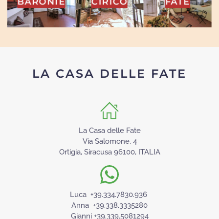
INA
BARONIE
CIRICÒ
FATE
LA CASA DELLE FATE
La Casa delle Fate
Via Salomone, 4
Ortigia, Siracusa 96100, ITALIA
Luca +39.334.7830.936
Anna +39.338.3335280
Gianni +39.339.5081294