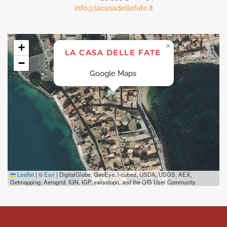
info@lacasadellefate.it
+
×
LA CASA DELLE FATE
−
Google Maps
Leaflet
|
©
Esri
| DigitalGlobe, GeoEye, i-cubed, USDA, USGS, AEX,
Getmapping, Aerogrid, IGN, IGP, swisstopo, and the GIS User Community