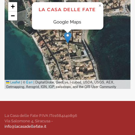
+
×
LA CASA DELLE FATE
−
Google Maps
Leaflet
|
©
Esri
| DigitalGlobe, GeoEye, i-cubed, USDA, USGS, AEX,
Getmapping, Aerogrid, IGN, IGP, swisstopo, and the GIS User Community
La Casa delle Fate P.IVA IT01684240896
Via Salomone 4, Siracusa -
info@lacasadellefate.it