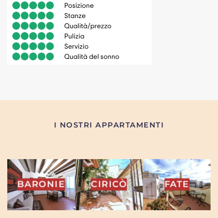
I NOSTRI APPARTAMENTI
INA
BARONIE
CIRICÒ
FATE