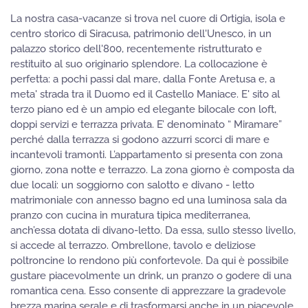
La nostra casa-vacanze si trova nel cuore di Ortigia, isola e
centro storico di Siracusa, patrimonio dell'Unesco, in un
palazzo storico dell'800, recentemente ristrutturato e
restituito al suo originario splendore. La collocazione è
perfetta: a pochi passi dal mare, dalla Fonte Aretusa e, a
meta' strada tra il Duomo ed il Castello Maniace. E' sito al
terzo piano ed è un ampio ed elegante bilocale con loft,
doppi servizi e terrazza privata. E’ denominato “ Miramare”
perché dalla terrazza si godono azzurri scorci di mare e
incantevoli tramonti. L’appartamento si presenta con zona
giorno, zona notte e terrazzo. La zona giorno è composta da
due locali: un soggiorno con salotto e divano - letto
matrimoniale con annesso bagno ed una luminosa sala da
pranzo con cucina in muratura tipica mediterranea,
anch’essa dotata di divano-letto. Da essa, sullo stesso livello,
si accede al terrazzo. Ombrellone, tavolo e deliziose
poltroncine lo rendono più confortevole. Da qui è possibile
gustare piacevolmente un drink, un pranzo o godere di una
romantica cena. Esso consente di apprezzare la gradevole
brezza marina serale e di trasformarsi anche in un piacevole