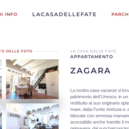
LACASADELLEFATE
DI INFO
PARCH
TO DELLE FOTO
LA CASA DELLE FATE
APPARTAMENTO
ZAGARA
APRI
La nostra casa-vacanze si trova
patrimonio dell'Unesco, in un 
restituito al suo originario sp
mare, dalla Fonte Aretusa e, a
bilocale con annessa mansardi
accessibile anche tramite il 
APRI
primavera, dai suoi balconcini, 