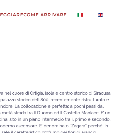
EGGIARE
COME ARRIVARE
 nel cuore di Ortigia, isola e centro storico di Siracusa,
palazzo storico dell'800, recentemente ristrutturato e
lendore. La collocazione è perfetta: a pochi passi dal
 metà strada tra il Duomo ed il Castello Maniace. E’ un
na, sito in un piano intermedio tra il primo e secondo,
moderno ascensore. E’ denominato “Zagara” perché, in
sale il caratteristico profumo dei fiori di arancio