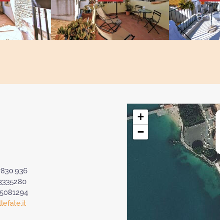
+
−
7830.936
3335280
.5081294
efate.it