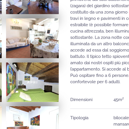
(zagara) del giardino sottosta
costituito da una zona giorno 
travi in legno e pavimenti in 
estraibile (è possibile formare
cucina attrezzata, ben illumina
sottostante. La zona notte c
APRI
illuminata da un altro balconc
accede ad essa dal soggiorno a
battuto. Il tipico tetto spiov
amato dai nostri ospiti più p
l’appartamento. Si accede al 
Può ospitare fino a 6 persone
confortevole per 6 adulti.
APRI
Dimensioni
45m²
Tipologia
bilocal
mansarda
APRI