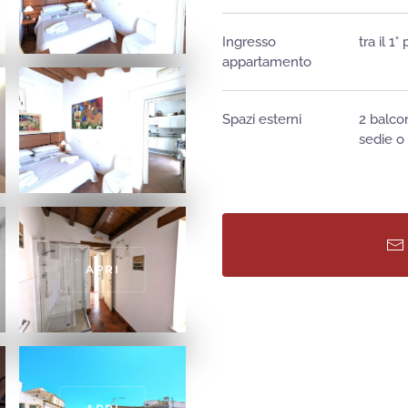
Ingresso
tra il 1
appartamento
Spazi esterni
2 balcon
APRI
sedie o 
APRI