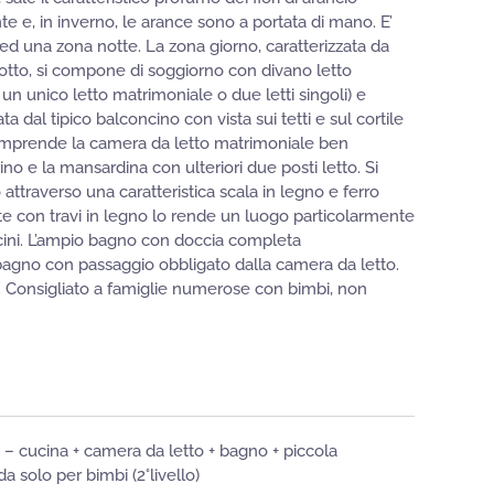
nte e, in inverno, le arance sono a portata di mano. E’
ed una zona notte. La zona giorno, caratterizzata da
cotto, si compone di soggiorno con divano letto
 un unico letto matrimoniale o due letti singoli) e
ta dal tipico balconcino con vista sui tetti e sul cortile
omprende la camera da letto matrimoniale ben
ino e la mansardina con ulteriori due posti letto. Si
ttraverso una caratteristica scala in legno e ferro
ente con travi in legno lo rende un luogo particolarmente
iccini. L’ampio bagno con doccia completa
bagno con passaggio obbligato dalla camera da letto.
. Consigliato a famiglie numerose con bimbi, non
e – cucina + camera da letto + bagno + piccola
 solo per bimbi (2°livello)