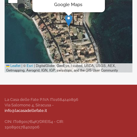
Google Maps
Leaflet
|
©
Esri
| DigitalGlobe, GeoEye, i-cubed, USDA, USGS, AEX,
Getmapping, Aerogrid, IGN, IGP, swisstopo, and the GIS User Community
La Casa delle Fate P.IVA IT01684240896
Via Salomone 4, Siracusa -
info@lacasadellefate.it
CIN: IT089017B4K7DREIS4 - CIR:
19089017B402906