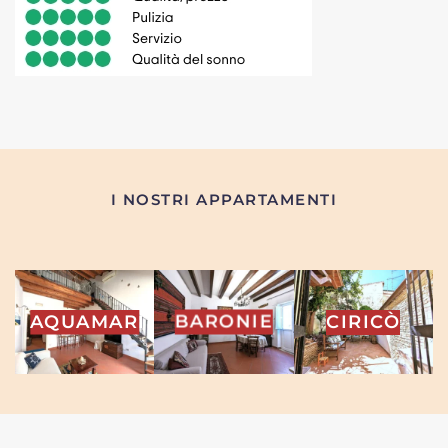
I NOSTRI APPARTAMENTI
INA
BARONIE
CIRICÒ
FATE